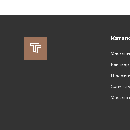
Катал
Фасадны
Клинкер
Цокольн
Сопутст
Фасадны