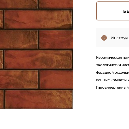
Б
Инструкц
Керамическая пли
экологически чис
фасадной отделки
ванные комнаты и 
Гипоал
л
ергенный